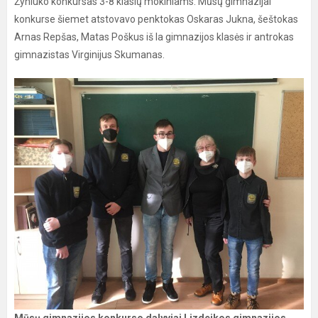
Žyniuko konkursas 3-8 klasių mokiniams. Mūsų gimnazijai
konkurse šiemet atstovavo penktokas Oskaras Jukna, šeštokas
Arnas Repšas, Matas Poškus iš Ia gimnazijos klasės ir antrokas
gimnazistas Virginijus Skumanas.