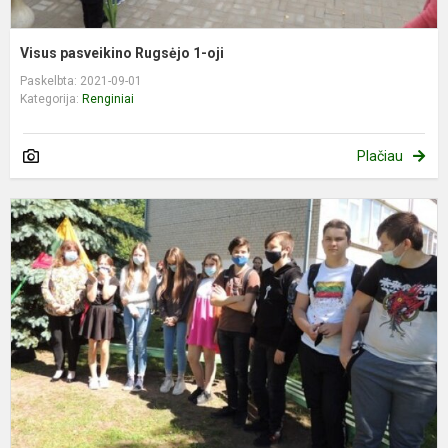
Visus pasveikino Rugsėjo 1-oji
Paskelbta: 2021-09-01
Kategorija:
Renginiai
Plačiau
P
t
į
S
8
m