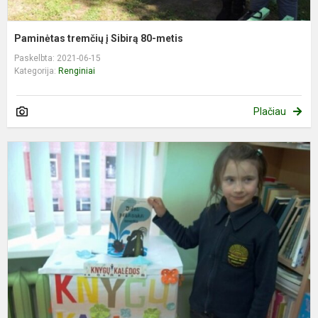
Paminėtas tremčių į Sibirą 80-metis
Paskelbta: 2021-06-15
Kategorija:
Renginiai
Plačiau
„
K
–
2