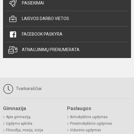
PASIEKIMAI
LAISVOS DARBO VIETOS
FACEBOOK PASKYRA
ATNAUJINIMŲ PRENUMERATA
Tvarkaraščiai
Gimnazija
Paslaugos
Apie gimnaziją
Ikimokyklinis ugdymas
Ugdymo aplinka
Priešmokyklinis ugdymas
Filosofija, misija, vizija
Vidurinis ugdymas