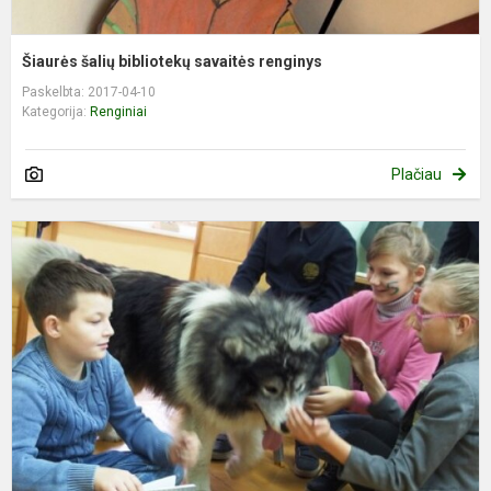
Šiaurės šalių bibliotekų savaitės renginys
Paskelbta: 2017-04-10
Kategorija:
Renginiai
Plačiau
K
„
d