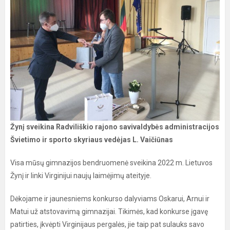
Žynį sveikina Radviliškio rajono savivaldybės administracijos
Švietimo ir sporto skyriaus vedėjas L. Vaičiūnas
Visa mūsų gimnazijos bendruomenė
sveikina 2022 m. Lietuvos
Žynį ir linki Virginijui naujų laimėjimų ateityje.
Dėkojame ir jaunesniems konkurso dalyviams Oskarui, Arnui ir
Matui už atstovavimą gimnazijai. Tikimės, kad konkurse įgavę
patirties, įkvėpti Virginijaus pergalės, jie taip pat sulauks savo