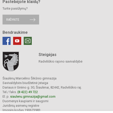
Pastebėjote klaidų?
Turite pasiūlymų?
RAŠYKITE
Bendraukime
Steigėjas
Radviliškio rajono savivaldybė
Šiaulėnų Marcelino Šikšnio gimnazija
Savivaldybės biudžetinė įstaiga
Dariaus ir Girėno g. 30, Šiaulėnai, 82442, Radviliškio raj.
Tel./ faks.
(8 422) 49 722
El. p.
siaulenu.gimnazija@gmail.com
Duomenys kaupiami ir saugomi
Juridinių asmenų registre
Įmonės kodas 190673983