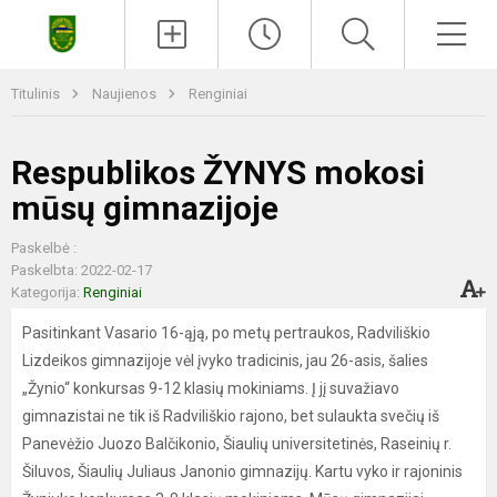
Paieška
Men
Titulinis
Naujienos
Renginiai
Respublikos ŽYNYS mokosi
mūsų gimnazijoje
Paskelbė :
Paskelbta: 2022-02-17
Kategorija:
Renginiai
Pasitinkant Vasario 16-ąją, po metų pertraukos, Radviliškio
Lizdeikos gimnazijoje vėl įvyko tradicinis, jau 26-asis, šalies
„Žynio“ konkursas 9-12 klasių mokiniams. Į jį suvažiavo
gimnazistai ne tik iš Radviliškio rajono, bet sulaukta svečių iš
Panevėžio Juozo Balčikonio, Šiaulių universitetinės, Raseinių r.
Šiluvos, Šiaulių Juliaus Janonio gimnazijų. Kartu vyko ir rajoninis