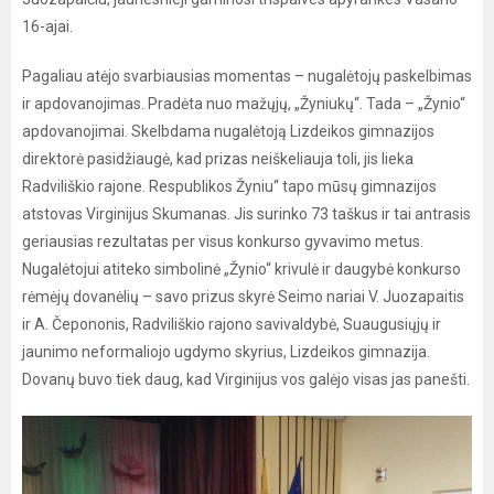
16-ajai.
Pagaliau atėjo svarbiausias momentas – nugalėtojų paskelbimas
ir apdovanojimas. Pradėta nuo mažųjų, „Žyniukų“. Tada – „Žynio“
apdovanojimai. Skelbdama nugalėtoją Lizdeikos gimnazijos
direktorė pasidžiaugė, kad prizas neiškeliauja toli, jis lieka
Radviliškio rajone. Respublikos Žyniu“ tapo mūsų gimnazijos
atstovas Virginijus Skumanas. Jis surinko 73 taškus ir tai antrasis
geriausias rezultatas per visus konkurso gyvavimo metus.
Nugalėtojui atiteko simbolinė „Žynio“ krivulė ir daugybė konkurso
rėmėjų dovanėlių – savo prizus skyrė Seimo nariai V. Juozapaitis
ir A. Čepononis, Radviliškio rajono savivaldybė, Suaugusiųjų ir
jaunimo neformaliojo ugdymo skyrius, Lizdeikos gimnazija.
Dovanų buvo tiek daug, kad Virginijus vos galėjo visas jas panešti.