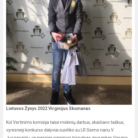
Lietuvos Žynys 2022 Virginijus Skumanas
Kol Vertinimo komisija taisė mokinių darbus, skaičiavo taškus,
vyresnieji konkurso dalyviai susitiko su LR Seimo nariu V.
Juozapaičiu, jaunesnieji gaminosi trispalves apyrankes Vasario