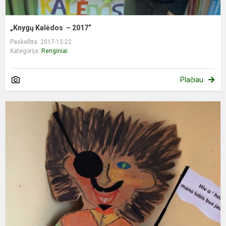
„Knygų Kalėdos – 2017“
Paskelbta: 2017-12-22
Kategorija:
Renginiai
Plačiau
Š
š
b
s
r