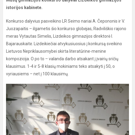
Mūsų gimnazijos konkurso dalyviai Lizdeikos gimnazijos
istorijos kabinete.
Konkurso dalyvius pasveikino LR Seimo nariai A. Čepononis ir V.
Juozapaitis – ilgametis šio konkurso globėjas, Radviliškio rajono
meras Vytautas Simelis, Lizdeikos gimnazijos direktorė I.
Bajarauskaitė. Lizdeikiečiai atvykusiuosius į konkursą sveikino
Lietuvos Nepriklausomybei skirta literatūrine-menine
kompozicija. O po to – valanda darbo atsakant į įvairių sričių
klausimus. 1-4 ir 5-8 klasių mokiniams teko atsakyti į 50, o
vyriausiems – net į 100 klausimų.