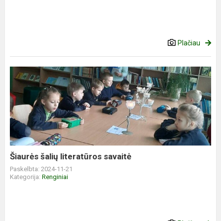
Plačiau
Šiaurės
šalių
literatūros
savaitė
Šiaurės šalių literatūros savaitė
Paskelbta: 2024-11-21
Kategorija:
Renginiai