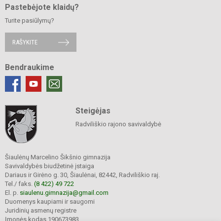
Pastebėjote klaidų?
Turite pasiūlymų?
RAŠYKITE
Bendraukime
Steigėjas
Radviliškio rajono savivaldybė
Šiaulėnų Marcelino Šikšnio gimnazija
Savivaldybės biudžetinė įstaiga
Dariaus ir Girėno g. 30, Šiaulėnai, 82442, Radviliškio raj.
Tel./ faks.
(8 422) 49 722
El. p.
siaulenu.gimnazija@gmail.com
Duomenys kaupiami ir saugomi
Juridinių asmenų registre
Įmonės kodas 190673983