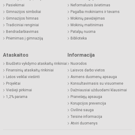
Pasiekimai
Neformalusis švietimas
Gimnazijos simboliai
Pagalba mokiniams ir tėvams
Gimnazijos himnas
Mokinių pavėžėjimas
Tradiciniai renginiai
Mokinių maitinimas
Bendradarbiavimas
Patalpų nuoma
Priėmimas į gimnaziją
Biblioteka
Ataskaitos
Informacija
Biudžeto vykdymo ataskaitų rinkiniai
Nuorodos
Finansinių ataskaitų rinkiniai
Laisvos darbo vietos
Lėšos veiklai viešinti
Asmens duomenų apsauga
Projektai
Konsultavimasis su visuomene
Viešieji pirkimai
Dažniausiai užduodami klausimai
1,2% parama
Pranešėjų apsauga
Korupcijos prevencija
Civilinė sauga
Teisinė informacija
Atviri duomenys