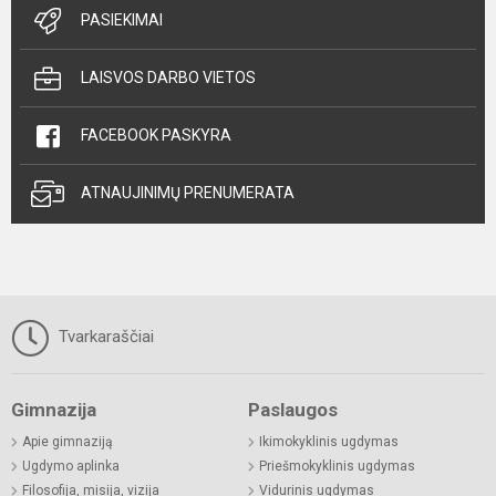
PASIEKIMAI
LAISVOS DARBO VIETOS
FACEBOOK PASKYRA
ATNAUJINIMŲ PRENUMERATA
Tvarkaraščiai
Gimnazija
Paslaugos
Apie gimnaziją
Ikimokyklinis ugdymas
Ugdymo aplinka
Priešmokyklinis ugdymas
Filosofija, misija, vizija
Vidurinis ugdymas