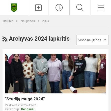
Paieška
Men
Titulinis
Naujienos
2024
RSS
Archyvas 2024 lapkritis
"Studijų
mugė
2024"
"Studijų mugė 2024"
Paskelbta: 2024-11-21
Kategorija:
Renginiai