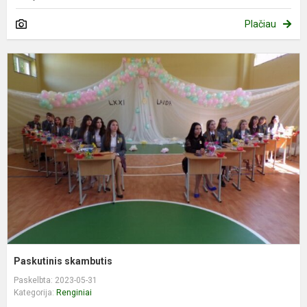
Plačiau
P
s
Paskutinis skambutis
Paskelbta: 2023-05-31
Kategorija:
Renginiai