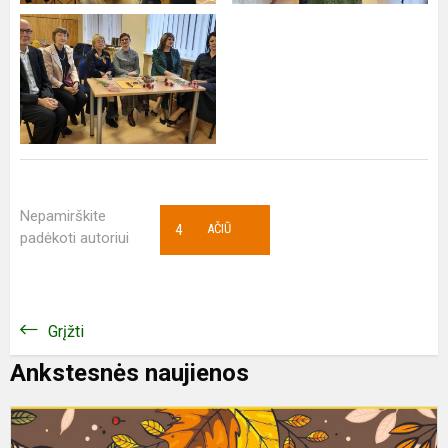
Nepamirškite
4
AČIŪ
padėkoti autoriui
Grįžti
Ankstesnės naujienos
T
m