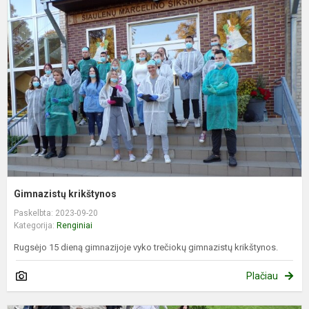
k
Gimnazistų krikštynos
Paskelbta: 2023-09-20
Kategorija:
Renginiai
Rugsėjo 15 dieną gimnazijoje vyko trečiokų gimnazistų krikštynos.
Plačiau