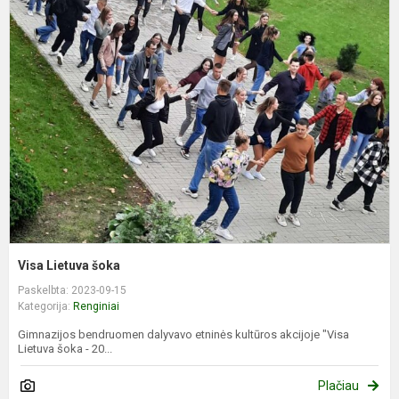
V
L
š
Visa Lietuva šoka
Paskelbta: 2023-09-15
Kategorija:
Renginiai
Gimnazijos bendruomen dalyvavo etninės kultūros akcijoje "Visa
Lietuva šoka - 20...
Plačiau