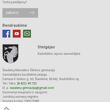
Turite pasiūlymų?
RAŠYKITE
Bendraukime
Steigėjas
Radviliškio rajono savivaldybė
Šiaulėnų Marcelino Šikšnio gimnazija
Savivaldybės biudžetinė įstaiga
Dariaus ir Girėno g. 30, Šiaulėnai, 82442, Radviliškio raj.
Tel./ faks.
(8 422) 49 722
El. p.
siaulenu.gimnazija@gmail.com
Duomenys kaupiami ir saugomi
Juridinių asmenų registre
Įmonės kodas 190673983