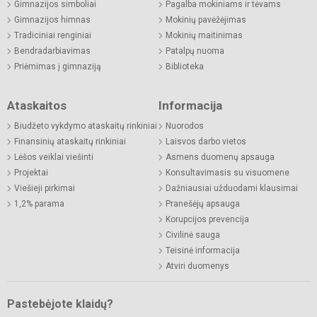
Gimnazijos simboliai
Pagalba mokiniams ir tėvams
Gimnazijos himnas
Mokinių pavėžėjimas
Tradiciniai renginiai
Mokinių maitinimas
Bendradarbiavimas
Patalpų nuoma
Priėmimas į gimnaziją
Biblioteka
Ataskaitos
Informacija
Biudžeto vykdymo ataskaitų rinkiniai
Nuorodos
Finansinių ataskaitų rinkiniai
Laisvos darbo vietos
Lėšos veiklai viešinti
Asmens duomenų apsauga
Projektai
Konsultavimasis su visuomene
Viešieji pirkimai
Dažniausiai užduodami klausimai
1,2% parama
Pranešėjų apsauga
Korupcijos prevencija
Civilinė sauga
Teisinė informacija
Atviri duomenys
Pastebėjote klaidų?