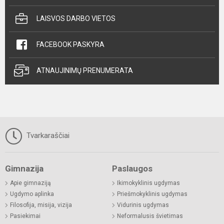
LAISVOS DARBO VIETOS
FACEBOOK PASKYRA
ATNAUJINIMŲ PRENUMERATA
Tvarkaraščiai
Gimnazija
Paslaugos
Apie gimnaziją
Ikimokyklinis ugdymas
Ugdymo aplinka
Priešmokyklinis ugdymas
Filosofija, misija, vizija
Vidurinis ugdymas
Pasiekimai
Neformalusis švietimas