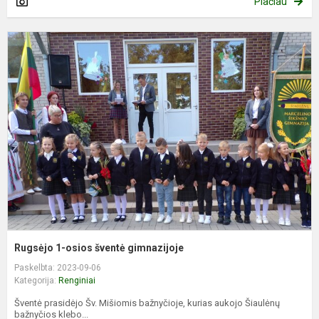
Plačiau
R
1
o
š
g
Rugsėjo 1-osios šventė gimnazijoje
Paskelbta: 2023-09-06
Kategorija:
Renginiai
Šventė prasidėjo Šv. Mišiomis bažnyčioje, kurias aukojo Šiaulėnų
bažnyčios klebo...