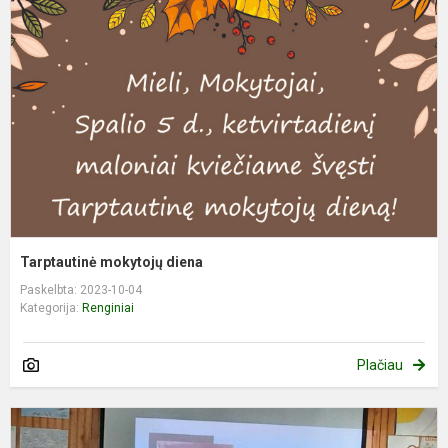
d
Tarptautinė mokytojų diena
Paskelbta: 2023-10-04
Kategorija:
Renginiai
Plačiau
E
k