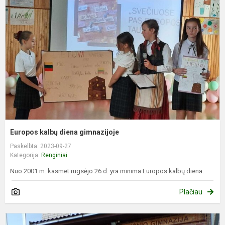
d
g
Europos kalbų diena gimnazijoje
Paskelbta: 2023-09-27
Kategorija:
Renginiai
Nuo 2001 m. kasmet rugsėjo 26 d. yra minima Europos kalbų diena.
Plačiau
G