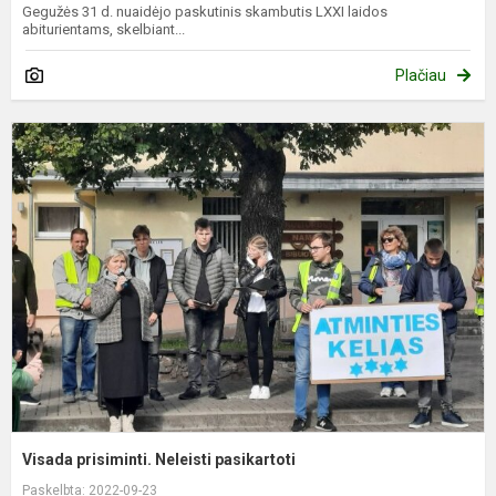
Gegužės 31 d. nuaidėjo paskutinis skambutis LXXI laidos
abiturientams, skelbiant...
Plačiau
V
p
N
p
Visada prisiminti. Neleisti pasikartoti
Paskelbta: 2022-09-23