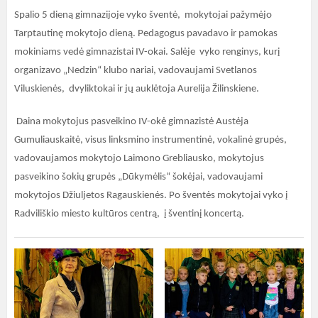
Spalio 5 dieną gimnazijoje vyko šventė, mokytojai pažymėjo
Tarptautinę mokytojo dieną. Pedagogus pavadavo ir pamokas
mokiniams vedė gimnazistai IV-okai. Salėje vyko renginys, kurį
organizavo „Nedzin“ klubo nariai, vadovaujami Svetlanos
Viluskienės, dvyliktokai ir jų auklėtoja Aurelija Žilinskiene.
Daina mokytojus pasveikino IV-okė gimnazistė Austėja
Gumuliauskaitė, visus linksmino instrumentinė, vokalinė grupės,
vadovaujamos mokytojo Laimono Grebliausko, mokytojus
pasveikino šokių grupės „Dūkymėlis“ šokėjai, vadovaujami
mokytojos Džiuljetos Ragauskienės. Po šventės mokytojai vyko į
Radviliškio miesto kultūros centrą, į šventinį koncertą.