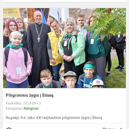
P
ž
į
Š
Piligriminis žygis į Šiluvą
Paskelbta: 2023-09-13
Kategorija:
Renginiai
Rugsėjo 9 d. vyko XXI tarptautinis piligriminis žygis į Šiluvą.