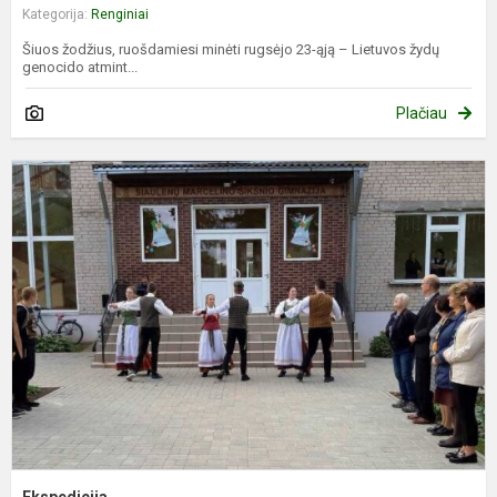
Kategorija:
Renginiai
Šiuos žodžius, ruošdamiesi minėti rugsėjo 23-ąją – Lietuvos žydų
genocido atmint...
Plačiau
E
Ekspedicija