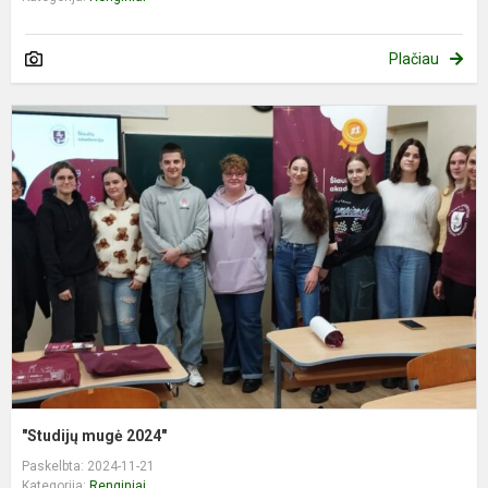
Plačiau
"
m
2
"Studijų mugė 2024"
Paskelbta: 2024-11-21
Kategorija:
Renginiai