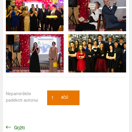
Nepamirškite
1
AČIŪ
padėkoti autoriui
Grįžti