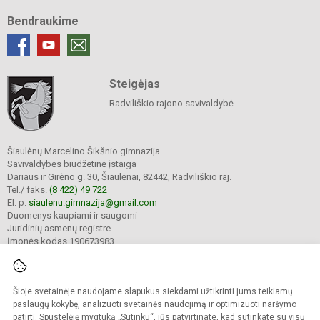
Bendraukime
Steigėjas
Radviliškio rajono savivaldybė
Šiaulėnų Marcelino Šikšnio gimnazija
Savivaldybės biudžetinė įstaiga
Dariaus ir Girėno g. 30, Šiaulėnai, 82442, Radviliškio raj.
Tel./ faks.
(8 422) 49 722
El. p.
siaulenu.gimnazija@gmail.com
Duomenys kaupiami ir saugomi
Juridinių asmenų registre
Įmonės kodas 190673983
Šioje svetainėje naudojame slapukus siekdami užtikrinti jums teikiamų
© 2023. Šiaulėnų Marcelino Šikšnio gimnazija. Visos teisės saugomos.
Kopijuoti turinį be raštiško gimnazijos sutikimo griežtai draudžiama.
paslaugų kokybę, analizuoti svetainės naudojimą ir optimizuoti naršymo
patirtį. Spustelėję mygtuką „Sutinku“, jūs patvirtinate, kad sutinkate su visų