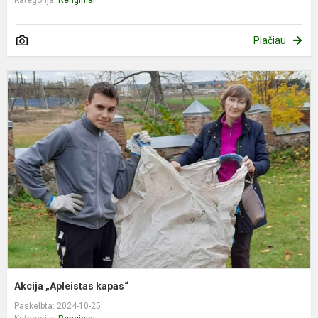
Kategorija:
Renginiai
Plačiau
A
„
k
Akcija „Apleistas kapas“
Paskelbta: 2024-10-25