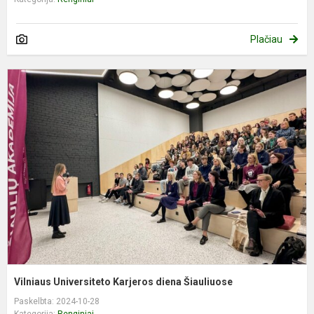
Plačiau
V
U
K
d
Š
Vilniaus Universiteto Karjeros diena Šiauliuose
Paskelbta: 2024-10-28