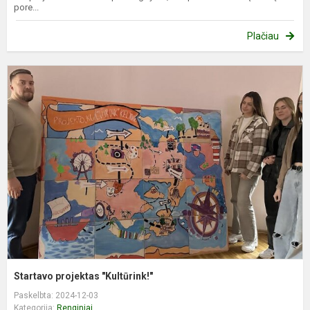
pore...
Plačiau
S
p
"
Startavo projektas "Kultūrink!"
Paskelbta: 2024-12-03
Kategorija:
Renginiai