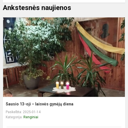
Ankstesnės naujienos
S
1
oj
–
l
g
d
Sausio 13-oji – laisvės gynėjų diena
Paskelbta: 2025-01-14
Kategorija:
Renginiai