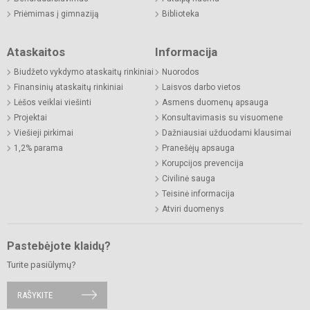
Priėmimas į gimnaziją
Biblioteka
Ataskaitos
Informacija
Biudžeto vykdymo ataskaitų rinkiniai
Nuorodos
Finansinių ataskaitų rinkiniai
Laisvos darbo vietos
Lėšos veiklai viešinti
Asmens duomenų apsauga
Projektai
Konsultavimasis su visuomene
Viešieji pirkimai
Dažniausiai užduodami klausimai
1,2% parama
Pranešėjų apsauga
Korupcijos prevencija
Civilinė sauga
Teisinė informacija
Atviri duomenys
Pastebėjote klaidų?
Turite pasiūlymų?
RAŠYKITE