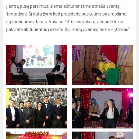
Į antrą pusę persiritusi žiema abiturientams atneša šventę –
šimtadienį. Ši data žymi kad prasideda paskutinis pasiruošimo
egzaminams etapas. Vasario 14-osios vakarą vienuoliktokai
pakvietė abiturientus į šventę. Šių metų šventės tema – „Cirkas“.