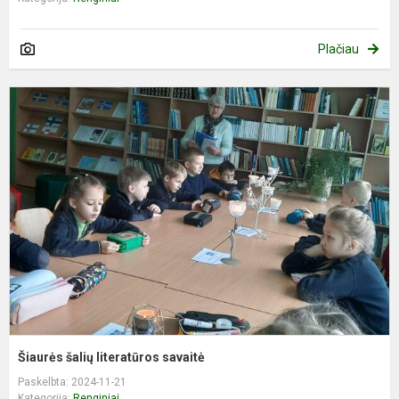
Plačiau
Š
š
l
s
Šiaurės šalių literatūros savaitė
Paskelbta: 2024-11-21
Kategorija:
Renginiai