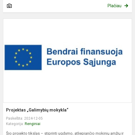
Plačiau
P
„
m
Projektas „Galimybių mokykla“
Paskelbta: 2024-12-05
Kategorija:
Renginiai
Šio projekto tikslas – stiprinti ugdymo, atliepiančio mokinių amžių ir