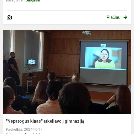
Kategorija:
Renginiai
Plačiau
"
k
a
į
g
"Nepatogus kinas" atkeliavo į gimnaziją
Paskelbta: 2024-10-17