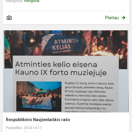
Kategorija:
Renginiai
Plačiau
R
N
r
Respublikinis Naujienlaiškis rašo
Paskelbta: 2024-10-17