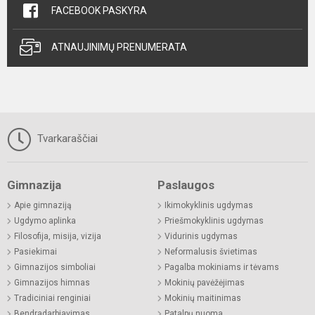
FACEBOOK PASKYRA
ATNAUJINIMŲ PRENUMERATA
Tvarkaraščiai
Gimnazija
Paslaugos
Apie gimnaziją
Ikimokyklinis ugdymas
Ugdymo aplinka
Priešmokyklinis ugdymas
Filosofija, misija, vizija
Vidurinis ugdymas
Pasiekimai
Neformalusis švietimas
Gimnazijos simboliai
Pagalba mokiniams ir tėvams
Gimnazijos himnas
Mokinių pavėžėjimas
Tradiciniai renginiai
Mokinių maitinimas
Bendradarbiavimas
Patalpų nuoma