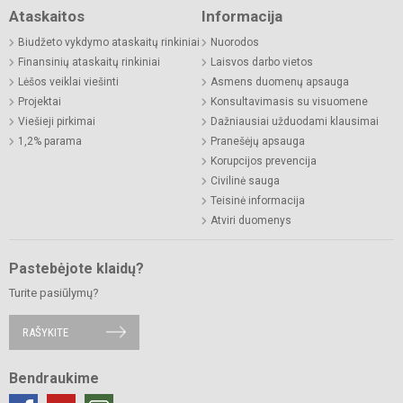
Ataskaitos
Informacija
Biudžeto vykdymo ataskaitų rinkiniai
Nuorodos
Finansinių ataskaitų rinkiniai
Laisvos darbo vietos
Lėšos veiklai viešinti
Asmens duomenų apsauga
Projektai
Konsultavimasis su visuomene
Viešieji pirkimai
Dažniausiai užduodami klausimai
1,2% parama
Pranešėjų apsauga
Korupcijos prevencija
Civilinė sauga
Teisinė informacija
Atviri duomenys
Pastebėjote klaidų?
Turite pasiūlymų?
RAŠYKITE
Bendraukime