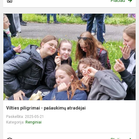
Plačiau
V
p
-
p
a
Vilties piligrimai - pašaukimų atradėjai
Paskelbta: 2025-05-21
Kategorija:
Renginiai