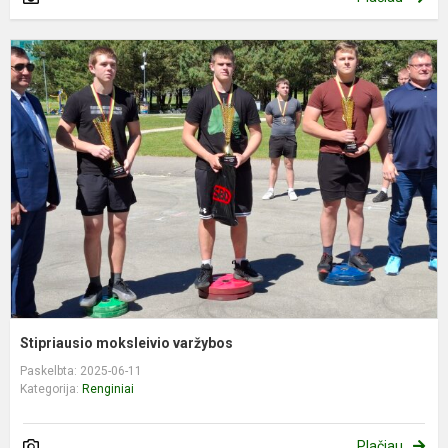
S
m
v
Stipriausio moksleivio varžybos
Paskelbta: 2025-06-11
Kategorija:
Renginiai
Plačiau