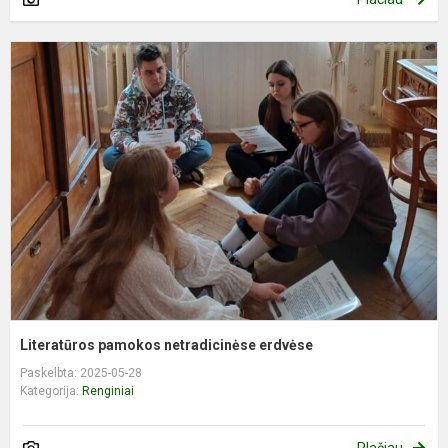
L
p
n
e
Literatūros pamokos netradicinėse erdvėse
Paskelbta: 2025-05-28
Kategorija:
Renginiai