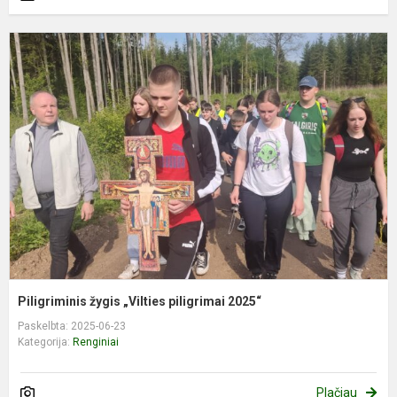
P
ž
„
p
2
Piligriminis žygis „Vilties piligrimai 2025“
Paskelbta: 2025-06-23
Kategorija:
Renginiai
Plačiau