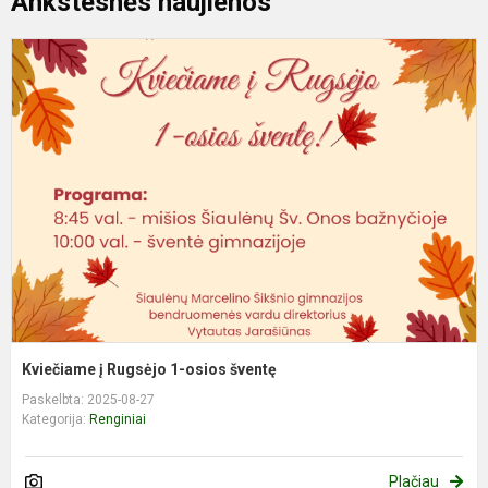
Ankstesnės naujienos
K
į
R
1
o
š
Kviečiame į Rugsėjo 1-osios šventę
Paskelbta: 2025-08-27
Kategorija:
Renginiai
Plačiau