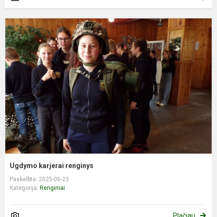
U
k
r
Ugdymo karjerai renginys
Paskelbta: 2025-06-23
Kategorija:
Renginiai
Plačiau