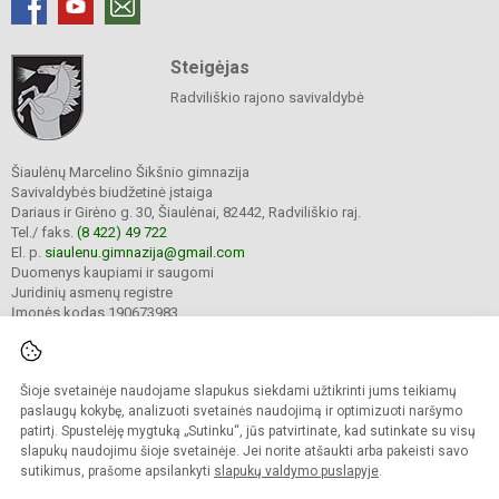
Steigėjas
Radviliškio rajono savivaldybė
Šiaulėnų Marcelino Šikšnio gimnazija
Savivaldybės biudžetinė įstaiga
Dariaus ir Girėno g. 30, Šiaulėnai, 82442, Radviliškio raj.
Tel./ faks.
(8 422) 49 722
El. p.
siaulenu.gimnazija@gmail.com
Duomenys kaupiami ir saugomi
Juridinių asmenų registre
Įmonės kodas 190673983
Šioje svetainėje naudojame slapukus siekdami užtikrinti jums teikiamų
© 2023. Šiaulėnų Marcelino Šikšnio gimnazija. Visos teisės saugomos.
Kopijuoti turinį be raštiško gimnazijos sutikimo griežtai draudžiama.
paslaugų kokybę, analizuoti svetainės naudojimą ir optimizuoti naršymo
patirtį. Spustelėję mygtuką „Sutinku“, jūs patvirtinate, kad sutinkate su visų
Prieinamumo paraiška
Slapukų valdymas
slapukų naudojimu šioje svetainėje. Jei norite atšaukti arba pakeisti savo
sutikimus, prašome apsilankyti
slapukų valdymo puslapyje
.
Sumanus būdas atnaujinti
mokyklos interneto