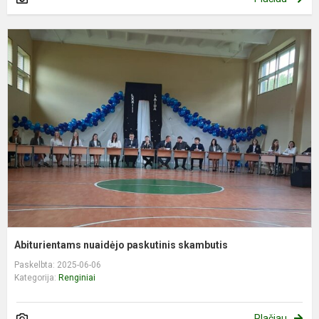
A
n
p
s
Abiturientams nuaidėjo paskutinis skambutis
Paskelbta: 2025-06-06
Kategorija:
Renginiai
Plačiau