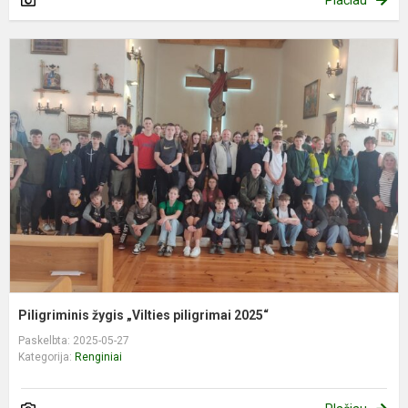
Plačiau
P
ž
„
p
2
Piligriminis žygis „Vilties piligrimai 2025“
Paskelbta: 2025-05-27
Kategorija:
Renginiai