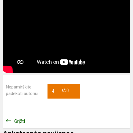
Nepamirškite
4
AČIŪ
padėkoti autoriui
Grįžti