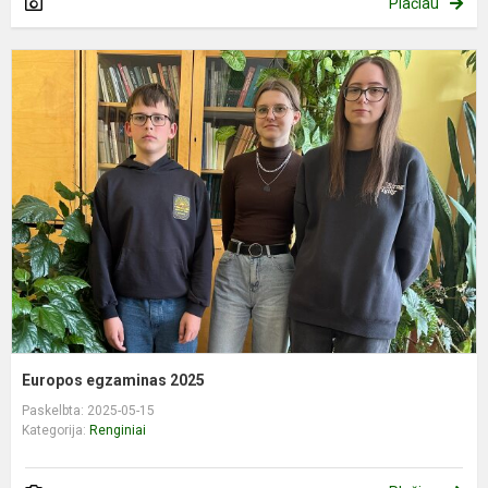
Plačiau
E
e
2
Europos egzaminas 2025
Paskelbta: 2025-05-15
Kategorija:
Renginiai