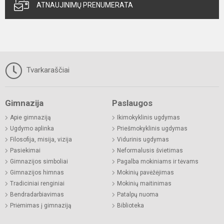
ATNAUJINIMŲ PRENUMERATA
Tvarkaraščiai
Gimnazija
Paslaugos
Apie gimnaziją
Ikimokyklinis ugdymas
Ugdymo aplinka
Priešmokyklinis ugdymas
Filosofija, misija, vizija
Vidurinis ugdymas
Pasiekimai
Neformalusis švietimas
Gimnazijos simboliai
Pagalba mokiniams ir tėvams
Gimnazijos himnas
Mokinių pavėžėjimas
Tradiciniai renginiai
Mokinių maitinimas
Bendradarbiavimas
Patalpų nuoma
Priėmimas į gimnaziją
Biblioteka