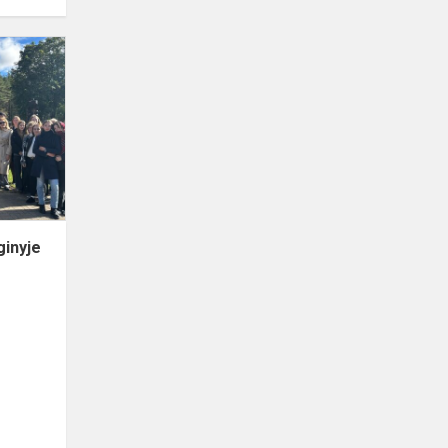
Gimnazistai
dalyvavo
renginyje
„Nepalaužtieji“
ginyje