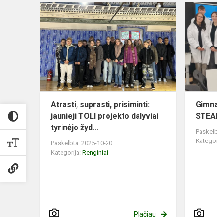
Atrasti,
suprasti,
prisiminti:
jaunieji
TOLI
projekto
dalyv...
Atrasti, suprasti, prisiminti:
Gimna
jaunieji TOLI projekto dalyviai
STEA
tyrinėjo žyd...
Paskelb
Kategor
Paskelbta: 2025-10-20
Kategorija:
Renginiai
Plačiau