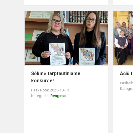
Sėkmė
tarptautinia
konkurse!
Sėkmė tarptautiniame
Ačiū 
konkurse!
Paskelb
Kategor
Paskelbta: 2025-10-10
Kategorija:
Renginiai