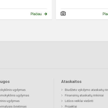
Plačiau
Pla
augos
Ataskaitos
okyklinis ugdymas
Biudžeto vykdymo ataskaitų rin
šmokyklinis ugdymas
Finansinių ataskaitų rinkiniai
rinis ugdymas
Lėšos veiklai viešinti
rmalusis švietimas
Projektai