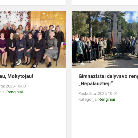
Ačiū
me
tau,
Mokytojau!
tau, Mokytojau!
Gimnazistai dalyvavo ren
„Nepalaužtieji“
ta: 2025-10-08
ija:
Renginiai
Paskelbta: 2025-10-01
Kategorija:
Renginiai