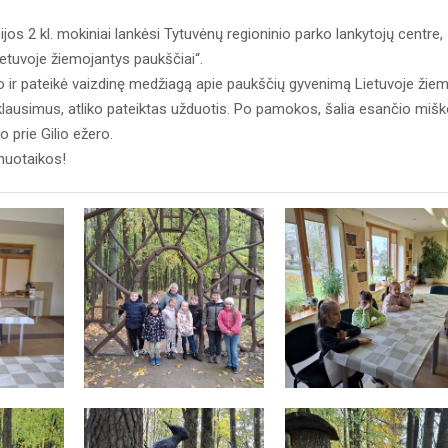
os 2 kl. mokiniai lankėsi Tytuvėnų regioninio parko lankytojų centre,
etuvoje žiemojantys paukščiai“.
r pateikė vaizdinę medžiagą apie paukščių gyvenimą Lietuvoje žiem
s klausimus, atliko pateiktas užduotis. Po pamokos, šalia esančio miš
ko prie Gilio ežero.
 nuotaikos!