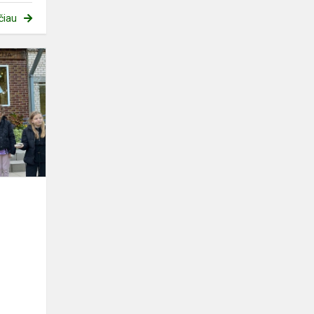
čiau
Atmintis,
jungianti
kartas