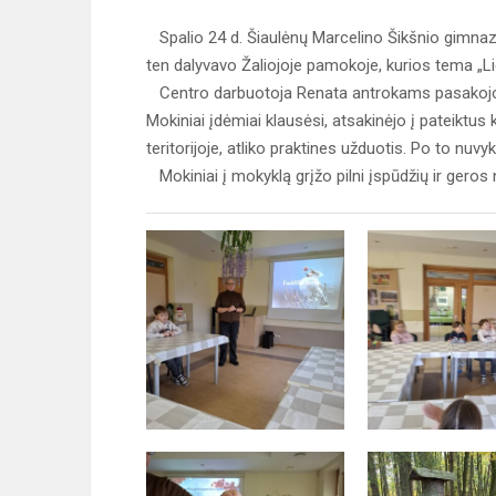
Spalio 24 d. Šiaulėnų Marcelino Šikšnio gimnazij
ten dalyvavo Žaliojoje pamokoje, kurios tema „Li
Centro darbuotoja Renata antrokams pasakojo i
Mokiniai įdėmiai klausėsi, atsakinėjo į pateiktu
teritorijoje, atliko praktines užduotis. Po to nuvy
Mokiniai į mokyklą grįžo pilni įspūdžių ir geros