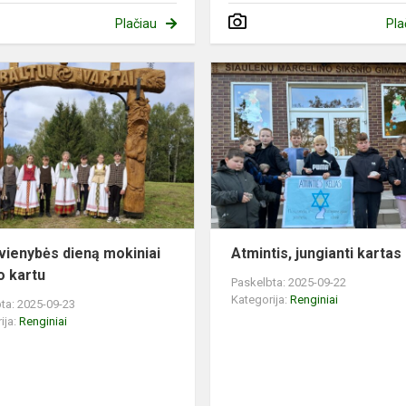
Plačiau
Pla
Baltų
vienybės
dieną
mokiniai
minėjo
kartu
 vienybės dieną mokiniai
Atmintis, jungianti kartas
o kartu
Paskelbta: 2025-09-22
Kategorija:
Renginiai
ta: 2025-09-23
ija:
Renginiai