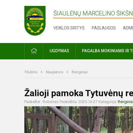
ŠIAULĖNŲ MARCELINO ŠIKŠN
VEIKLOS SRITYS
PASLAUGOS
ADMI
PRADŽIA
UGDYMAS
PAGALBA MOKINIAMS IR 
Titulinis
Naujienos
Renginiai
Žalioji pamoka Tytuvėnų re
Paskelbė : Robertas
Paskelbta: 2025-10-27
Kategorija:
Renginia