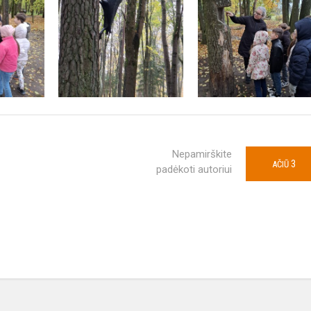
Nepamirškite
3
AČIŪ
padėkoti autoriui