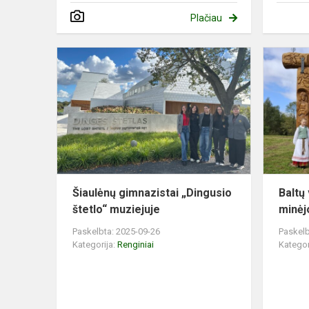
Plačiau
Šiaulėnų
gimnazistai
„Dingusio
štetlo“
muziejuje
Šiaulėnų gimnazistai „Dingusio
Baltų
štetlo“ muziejuje
minėj
Paskelbta: 2025-09-26
Paskelb
Kategorija:
Renginiai
Kategor