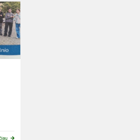
Atminties
kelias
čiau