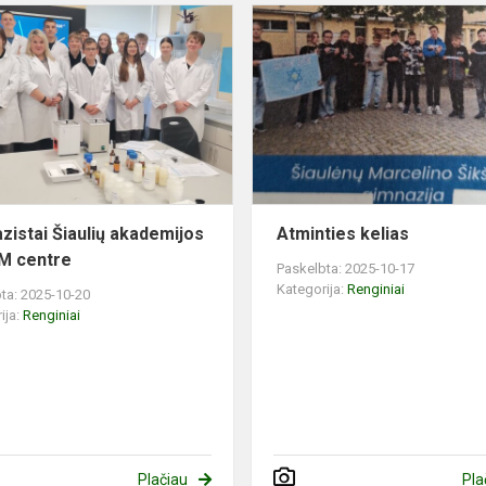
Gimnazistai
Šiaulių
akademijos
STEAM
centre
zistai Šiaulių akademijos
Atminties kelias
M centre
Paskelbta: 2025-10-17
Kategorija:
Renginiai
ta: 2025-10-20
ija:
Renginiai
Plačiau
Pla