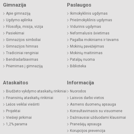
Gimnazija
Paslaugos
Apie gimnaziją
Ikimokyklinis ugdymas
Ugdymo aplinka
Priešmokyklinis ugdymas
Filosofija, misija, vizija
Vidurinis ugdymas
Pasiekimai
Neformalusis švietimas
Gimnazijos simboliai
Pagalba mokiniams ir tėvams
Gimnazijos himnas
Mokinių pavėžėjimas
Tradiciniai renginiai
Mokinių maitinimas
Bendradarbiavimas
Patalpų nuoma
Priėmimas į gimnaziją
Biblioteka
Ataskaitos
Informacija
Biudžeto vykdymo ataskaitų rinkiniai
Nuorodos
Finansinių ataskaitų rinkiniai
Laisvos darbo vietos
Lėšos veiklai viešinti
Asmens duomenų apsauga
Projektai
Konsultavimasis su visuomene
Viešieji pirkimai
Dažniausiai užduodami klausimai
1,2% parama
Pranešėjų apsauga
Korupcijos prevencija