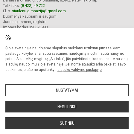
Dariaus ir Girėno g. 30, Šiaulėnai, 82442, Radviliškio raj.
Tel./ faks.
(8 422) 49 722
El. p.
siaulenu.gimnazija@gmail.com
Duomenys kaupiami ir saugomi
Juridinių asmenų registre
Įmonės kodas 190673983
Šioje svetainėje naudojame slapukus siekdami užtikrinti jums teikiamų
© 2023. Šiaulėnų Marcelino Šikšnio gimnazija. Visos teisės saugomos.
Kopijuoti turinį be raštiško gimnazijos sutikimo griežtai draudžiama.
paslaugų kokybę, analizuoti svetainės naudojimą ir optimizuoti naršymo
patirtį. Spustelėję mygtuką „Sutinku“, jūs patvirtinate, kad sutinkate su visų
Prieinamumo paraiška
Slapukų valdymas
slapukų naudojimu šioje svetainėje. Jei norite atšaukti arba pakeisti savo
sutikimus, prašome apsilankyti
slapukų valdymo puslapyje
.
Sumanus būdas atnaujinti
mokyklos interneto
svetainę
NUSTATYMAI
NESUTINKU
SUTINKU