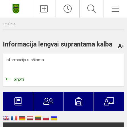
Paieška
Men
Titulinis
Informacija lengvai suprantama kalba
Informacija ruošiama
Grįžti