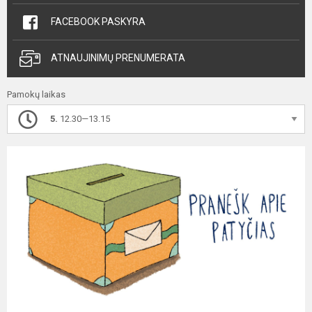
FACEBOOK PASKYRA
ATNAUJINIMŲ PRENUMERATA
Pamokų laikas
5.
12.30—13.15