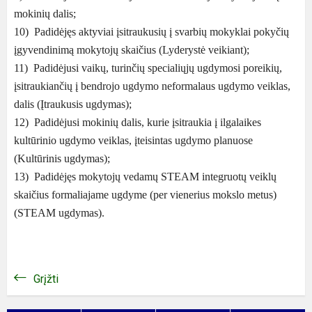
mokinių dalis;
10) Padidėjęs aktyviai įsitraukusių į svarbių mokyklai pokyčių
įgyvendinimą mokytojų skaičius (Lyderystė veikiant);
11) Padidėjusi vaikų, turinčių specialiųjų ugdymosi poreikių,
įsitraukiančių į bendrojo ugdymo neformalaus ugdymo veiklas,
dalis (Įtraukusis ugdymas);
12) Padidėjusi mokinių dalis, kurie įsitraukia į ilgalaikes
kultūrinio ugdymo veiklas, įteisintas ugdymo planuose
(Kultūrinis ugdymas);
13) Padidėjęs mokytojų vedamų STEAM integruotų veiklų
skaičius formaliajame ugdyme (per vienerius mokslo metus)
(STEAM ugdymas).
Grįžti