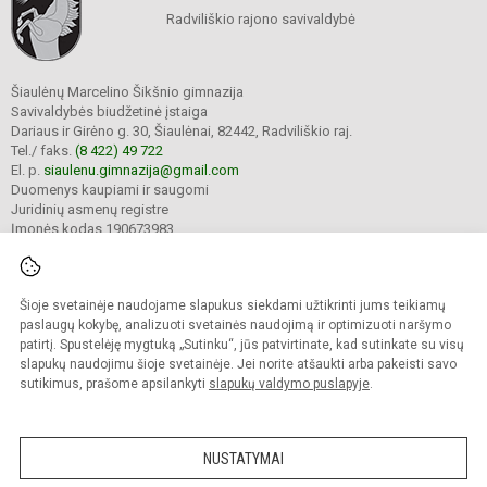
Radviliškio rajono savivaldybė
Šiaulėnų Marcelino Šikšnio gimnazija
Savivaldybės biudžetinė įstaiga
Dariaus ir Girėno g. 30, Šiaulėnai, 82442, Radviliškio raj.
Tel./ faks.
(8 422) 49 722
El. p.
siaulenu.gimnazija@gmail.com
Duomenys kaupiami ir saugomi
Juridinių asmenų registre
Įmonės kodas 190673983
Šioje svetainėje naudojame slapukus siekdami užtikrinti jums teikiamų
© 2023. Šiaulėnų Marcelino Šikšnio gimnazija. Visos teisės saugomos.
Kopijuoti turinį be raštiško gimnazijos sutikimo griežtai draudžiama.
paslaugų kokybę, analizuoti svetainės naudojimą ir optimizuoti naršymo
patirtį. Spustelėję mygtuką „Sutinku“, jūs patvirtinate, kad sutinkate su visų
Prieinamumo paraiška
Slapukų valdymas
slapukų naudojimu šioje svetainėje. Jei norite atšaukti arba pakeisti savo
sutikimus, prašome apsilankyti
slapukų valdymo puslapyje
.
Sumanus būdas atnaujinti
mokyklos interneto
svetainę
NUSTATYMAI