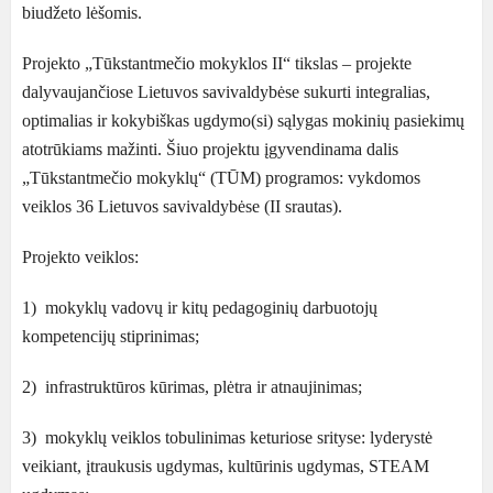
biudžeto lėšomis.
Projekto „Tūkstantmečio mokyklos II“ tikslas – projekte
dalyvaujančiose Lietuvos savivaldybėse sukurti integralias,
optimalias ir kokybiškas ugdymo(si) sąlygas mokinių pasiekimų
atotrūkiams mažinti. Šiuo projektu įgyvendinama dalis
„Tūkstantmečio mokyklų“ (TŪM) programos: vykdomos
veiklos 36 Lietuvos savivaldybėse (II srautas).
Projekto veiklos:
1) mokyklų vadovų ir kitų pedagoginių darbuotojų
kompetencijų stiprinimas;
2) infrastruktūros kūrimas, plėtra ir atnaujinimas;
3) mokyklų veiklos tobulinimas keturiose srityse: lyderystė
veikiant, įtraukusis ugdymas, kultūrinis ugdymas, STEAM