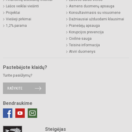
Lėšos veiklai viešinti
Asmens duomenų apsauga
Projektai
Konsultavimasis su visuomene
Viešieji pirkimai
Dažniausiai užduodami klausimai
1,2% parama
Pranešėjų apsauga
Korupcijos prevencija
Civilinė sauga
Teisinė informacija
Atviri duomenys
Pastebėjote klaidų?
Turite pasiūlymų?
RAŠYKITE
Bendraukime
Steigėjas