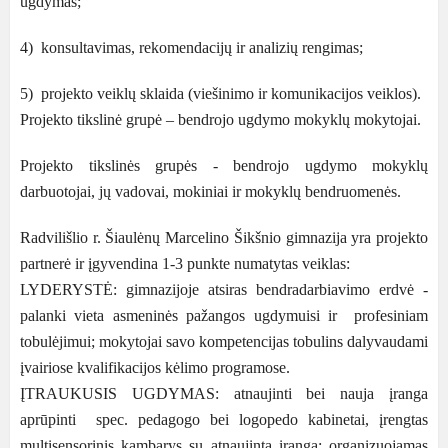
ugdymas;
4) konsultavimas, rekomendacijų ir analizių rengimas;
5) projekto veiklų sklaida (viešinimo ir komunikacijos veiklos).
Projekto tikslinė grupė – bendrojo ugdymo mokyklų mokytojai.
Projekto tikslinės grupės - bendrojo ugdymo mokyklų
darbuotojai, jų vadovai, mokiniai ir mokyklų bendruomenės.
Radvilišlio r. Šiaulėnų Marcelino Šikšnio gimnazija yra projekto
partnerė ir įgyvendina 1-3 punkte numatytas veiklas:
LYDERYSTĖ: gimnazijoje atsiras bendradarbiavimo erdvė -
palanki vieta asmeninės pažangos ugdymuisi ir profesiniam
tobulėjimui; mokytojai savo kompetencijas tobulins dalyvaudami
įvairiose kvalifikacijos kėlimo programose.
ĮTRAUKUSIS UGDYMAS: atnaujinti bei nauja įranga
aprūpinti spec. pedagogo bei logopedo kabinetai, įrengtas
multisensorinis kambarys su atnaujinta įranga; organizuojamas