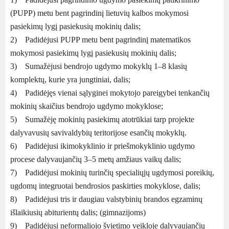
(PUPP) metu bent pagrindinį lietuvių kalbos mokymosi
pasiekimų lygį pasiekusių mokinių dalis;
2) Padidėjusi PUPP metu bent pagrindinį matematikos
mokymosi pasiekimų lygį pasiekusių mokinių dalis;
3) Sumažėjusi bendrojo ugdymo mokyklų 1–8 klasių
komplektų, kurie yra jungtiniai, dalis;
4) Padidėjęs vienai sąlyginei mokytojo pareigybei tenkančių
mokinių skaičius bendrojo ugdymo mokyklose;
5) Sumažėję mokinių pasiekimų atotrūkiai tarp projekte
dalyvavusių savivaldybių teritorijose esančių mokyklų.
6) Padidėjusi ikimokyklinio ir priešmokyklinio ugdymo
procese dalyvaujančių 3–5 metų amžiaus vaikų dalis;
7) Padidėjusi mokinių turinčių specialiųjų ugdymosi poreikių,
ugdomų integruotai bendrosios paskirties mokyklose, dalis;
8) Padidėjusi tris ir daugiau valstybinių brandos egzaminų
išlaikiusių abiturientų dalis; (gimnazijoms)
9) Padidėjusi neformaliojo švietimo veikloje dalyvaujančių