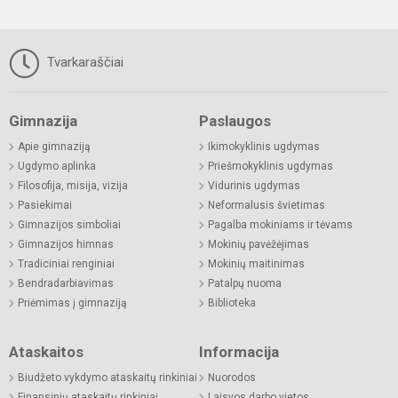
Tvarkaraščiai
Gimnazija
Paslaugos
Apie gimnaziją
Ikimokyklinis ugdymas
Ugdymo aplinka
Priešmokyklinis ugdymas
Filosofija, misija, vizija
Vidurinis ugdymas
Pasiekimai
Neformalusis švietimas
Gimnazijos simboliai
Pagalba mokiniams ir tėvams
Gimnazijos himnas
Mokinių pavėžėjimas
Tradiciniai renginiai
Mokinių maitinimas
Bendradarbiavimas
Patalpų nuoma
Priėmimas į gimnaziją
Biblioteka
Ataskaitos
Informacija
Biudžeto vykdymo ataskaitų rinkiniai
Nuorodos
Finansinių ataskaitų rinkiniai
Laisvos darbo vietos