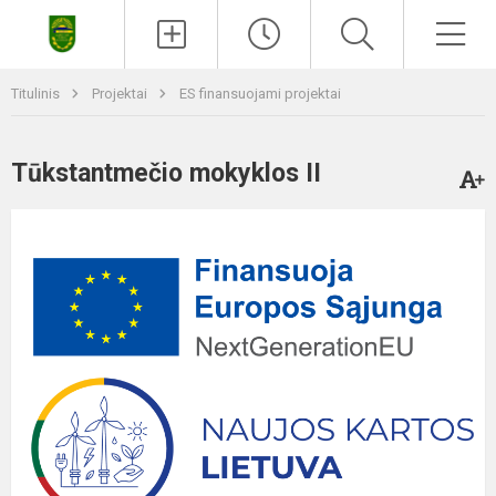
Paieška
Men
Titulinis
Projektai
ES finansuojami projektai
Tūkstantmečio mokyklos II