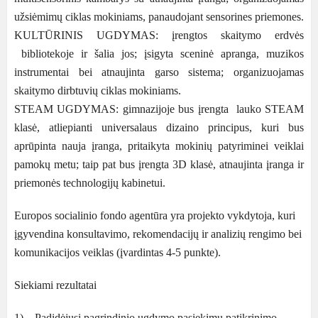
užsiėmimų ciklas mokiniams, panaudojant sensorines priemones.
KULTŪRINIS UGDYMAS: įrengtos skaitymo erdvės
bibliotekoje ir šalia jos; įsigyta sceninė apranga, muzikos
instrumentai bei atnaujinta garso sistema; organizuojamas
skaitymo dirbtuvių ciklas mokiniams.
STEAM UGDYMAS: gimnazijoje bus įrengta lauko STEAM
klasė, atliepianti universalaus dizaino principus, kuri bus
aprūpinta nauja įranga, pritaikyta mokinių patyriminei veiklai
pamokų metu; taip pat bus įrengta 3D klasė, atnaujinta įranga ir
priemonės technologijų kabinetui.
Europos socialinio fondo agentūra yra projekto vykdytoja, kuri
įgyvendina konsultavimo, rekomendacijų ir analizių rengimo bei
komunikacijos veiklas (įvardintas 4-5 punkte).
Siekiami rezultatai
1) Padidėjusi pagrindinio ugdymo pasiekimų patikrinimo