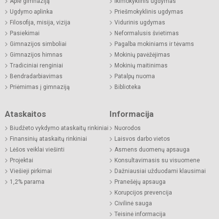
Apie gimnaziją
Ikimokyklinis ugdymas
Ugdymo aplinka
Priešmokyklinis ugdymas
Filosofija, misija, vizija
Vidurinis ugdymas
Pasiekimai
Neformalusis švietimas
Gimnazijos simboliai
Pagalba mokiniams ir tėvams
Gimnazijos himnas
Mokinių pavėžėjimas
Tradiciniai renginiai
Mokinių maitinimas
Bendradarbiavimas
Patalpų nuoma
Priėmimas į gimnaziją
Biblioteka
Ataskaitos
Informacija
Biudžeto vykdymo ataskaitų rinkiniai
Nuorodos
Finansinių ataskaitų rinkiniai
Laisvos darbo vietos
Lėšos veiklai viešinti
Asmens duomenų apsauga
Projektai
Konsultavimasis su visuomene
Viešieji pirkimai
Dažniausiai užduodami klausimai
1,2% parama
Pranešėjų apsauga
Korupcijos prevencija
Civilinė sauga
Teisinė informacija