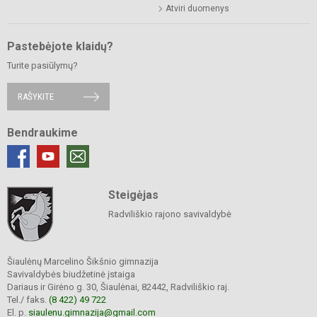
Atviri duomenys
Pastebėjote klaidų?
Turite pasiūlymų?
RAŠYKITE
Bendraukime
Steigėjas
Radviliškio rajono savivaldybė
Šiaulėnų Marcelino Šikšnio gimnazija
Savivaldybės biudžetinė įstaiga
Dariaus ir Girėno g. 30, Šiaulėnai, 82442, Radviliškio raj.
Tel./ faks.
(8 422) 49 722
El. p.
siaulenu.gimnazija@gmail.com