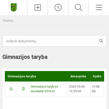
Paieška
Men
Titulinis
Gimnazijos taryba
Gimnazijos taryba
Atnaujinta
Dydis
Gimnazijos tarybos
2023-05-06
15.68
nuostatai 2016 m.
12:39:54
KB