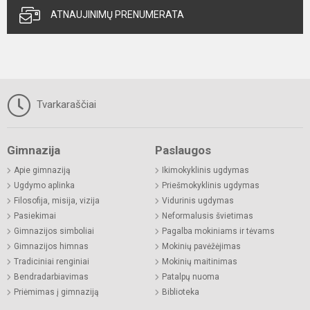
ATNAUJINIMŲ PRENUMERATA
Tvarkaraščiai
Gimnazija
Paslaugos
Apie gimnaziją
Ikimokyklinis ugdymas
Ugdymo aplinka
Priešmokyklinis ugdymas
Filosofija, misija, vizija
Vidurinis ugdymas
Pasiekimai
Neformalusis švietimas
Gimnazijos simboliai
Pagalba mokiniams ir tėvams
Gimnazijos himnas
Mokinių pavėžėjimas
Tradiciniai renginiai
Mokinių maitinimas
Bendradarbiavimas
Patalpų nuoma
Priėmimas į gimnaziją
Biblioteka