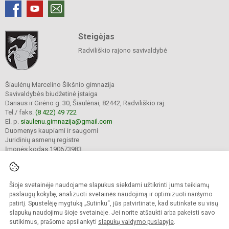
Steigėjas
Radviliškio rajono savivaldybė
Šiaulėnų Marcelino Šikšnio gimnazija
Savivaldybės biudžetinė įstaiga
Dariaus ir Girėno g. 30, Šiaulėnai, 82442, Radviliškio raj.
Tel./ faks.
(8 422) 49 722
El. p.
siaulenu.gimnazija@gmail.com
Duomenys kaupiami ir saugomi
Juridinių asmenų registre
Įmonės kodas 190673983
Šioje svetainėje naudojame slapukus siekdami užtikrinti jums teikiamų
© 2023. Šiaulėnų Marcelino Šikšnio gimnazija. Visos teisės saugomos.
Kopijuoti turinį be raštiško gimnazijos sutikimo griežtai draudžiama.
paslaugų kokybę, analizuoti svetainės naudojimą ir optimizuoti naršymo
patirtį. Spustelėję mygtuką „Sutinku“, jūs patvirtinate, kad sutinkate su visų
Prieinamumo paraiška
Slapukų valdymas
slapukų naudojimu šioje svetainėje. Jei norite atšaukti arba pakeisti savo
sutikimus, prašome apsilankyti
slapukų valdymo puslapyje
.
Sumanus būdas atnaujinti