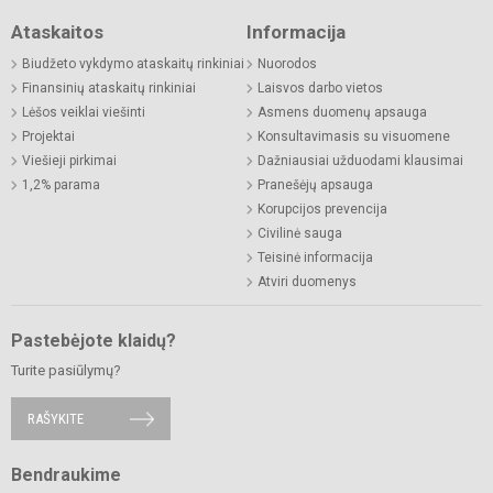
Ataskaitos
Informacija
Biudžeto vykdymo ataskaitų rinkiniai
Nuorodos
Finansinių ataskaitų rinkiniai
Laisvos darbo vietos
Lėšos veiklai viešinti
Asmens duomenų apsauga
Projektai
Konsultavimasis su visuomene
Viešieji pirkimai
Dažniausiai užduodami klausimai
1,2% parama
Pranešėjų apsauga
Korupcijos prevencija
Civilinė sauga
Teisinė informacija
Atviri duomenys
Pastebėjote klaidų?
Turite pasiūlymų?
RAŠYKITE
Bendraukime