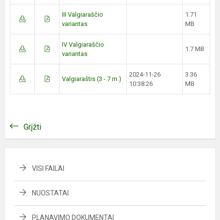
III Valgiaraščio
1.71
variantas
MB
IV Valgiaraščio
1.7 MB
variantas
2024-11-26
3.36
Valgiaraštis (3 - 7 m.)
10:38:26
MB
Grįžti
VISI FAILAI
NUOSTATAI
PLANAVIMO DOKUMENTAI