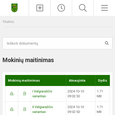
Paieška
Men
Titulinis
Mokinių maitinimas
Mokinių maitinimas
Atnaujinta
Dydis
I Valgiaraščio
2024-10-10
1.71
variantas
09:02:50
MB
II Valgiaraščio
2024-10-10
1.71
variantas
09:02:50
MB